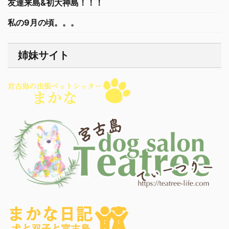
友達来島&初大神島！！！
私の9月の頃。。。
姉妹サイト