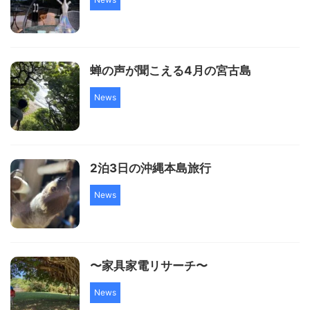
蝉の声が聞こえる4月の宮古島
News
2泊3日の沖縄本島旅行
News
〜家具家電リサーチ〜
News